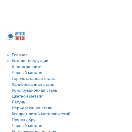
промышленности. Будем рады, если Вы присоединитесь к числу наших
покупателей и деловых партнеров. Заранее благодарим за Ваш выбор и
искренне надеемся на взаимовыгодное сотрудничество. Мы реализуем
профильную трубу, швеллер, бесшовные трубы, арматуру в
Петропавловске.
Главная
Каталог продукции
Шестигранники
Черный металл
Горячекатанная сталь
Калиброванная сталь
Конструкционная сталь
Цветной металл
Латунь
Нержавеющая сталь
Квадрат литой металлический
Пруток / Круг
Черный металл
Конструкционная сталь