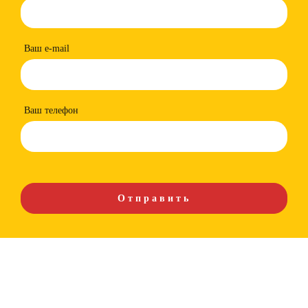
Ваш e-mail
Ваш телефон
Более 200 предприятий Казахстана, машиностроительные заводы,
заводы бывших ВПК, иные предприятия из самых различных отраслей