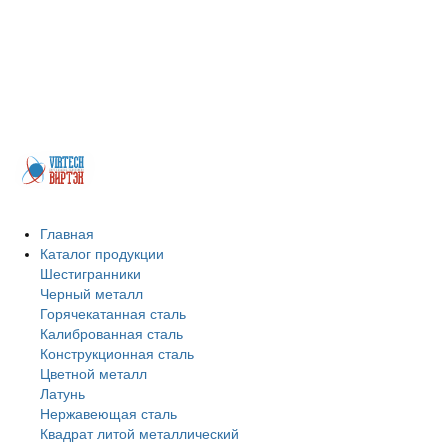
Более 200 предприятий Казахстана, машиностроительные заводы,
заводы бывших ВПК, иные предприятия из самых различных отраслей
промышленности. Будем рады, если Вы присоединитесь к числу наших
покупателей и деловых партнеров. Заранее благодарим за Ваш выбор и
искренне надеемся на взаимовыгодное сотрудничество. Мы реализуем
профильную трубу, швеллер, бесшовные трубы, арматуру в
Петропавловске.
Главная
Каталог продукции
Шестигранники
Черный металл
Горячекатанная сталь
Калиброванная сталь
Конструкционная сталь
Цветной металл
Латунь
Нержавеющая сталь
Квадрат литой металлический