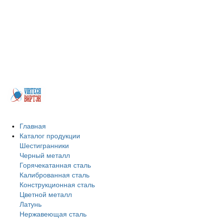
Более 200 предприятий Казахстана, машиностроительные заводы,
заводы бывших ВПК, иные предприятия из самых различных отраслей
промышленности. Будем рады, если Вы присоединитесь к числу наших
покупателей и деловых партнеров. Заранее благодарим за Ваш выбор и
искренне надеемся на взаимовыгодное сотрудничество. Мы реализуем
профильную трубу, швеллер, бесшовные трубы, арматуру в
Петропавловске.
Главная
Каталог продукции
Шестигранники
Черный металл
Горячекатанная сталь
Калиброванная сталь
Конструкционная сталь
Цветной металл
Латунь
Нержавеющая сталь