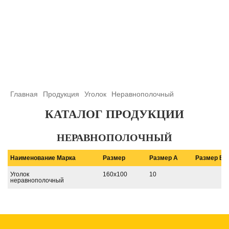
+7 (708) 432-03-83
+7 (708) 432-01-66
azimutsko@mail.ru
Главная
Продукция
Уголок
Неравнополочный
КАТАЛОГ ПРОДУКЦИИ
НЕРАВНОПОЛОЧНЫЙ
Наименование
Марка
Размер
Размер A
Размер B
Уголок
160х100
10
неравнополочный