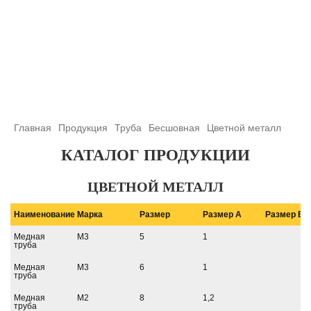
+7 (708) 432-03-83
+7 (708) 432-01-66
azimutsko@mail.ru
Главная
Продукция
Труба
Бесшовная
Цветной металл
КАТАЛОГ ПРОДУКЦИИ
ЦВЕТНОЙ МЕТАЛЛ
Наименование
Марка
Размер
Размер A
Размер B
Медная
М3
5
1
труба
Медная
М3
6
1
труба
Медная
М2
8
1,2
труба