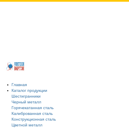
Более 200 предприятий Казахстана, машиностроительные заводы,
заводы бывших ВПК, иные предприятия из самых различных отраслей
промышленности. Будем рады, если Вы присоединитесь к числу наших
покупателей и деловых партнеров. Заранее благодарим за Ваш выбор и
искренне надеемся на взаимовыгодное сотрудничество. Мы реализуем
профильную трубу, швеллер, бесшовные трубы, арматуру в
Петропавловске.
Главная
Каталог продукции
Шестигранники
Черный металл
Горячекатанная сталь
Калиброванная сталь
Конструкционная сталь
Цветной металл