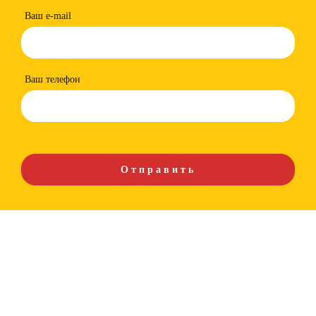
Ваш e-mail
Ваш телефон
Более 200 предприятий Казахстана, машиностроительные заводы,
заводы бывших ВПК, иные предприятия из самых различных отраслей
промышленности. Будем рады, если Вы присоединитесь к числу наших
покупателей и деловых партнеров. Заранее благодарим за Ваш выбор и
искренне надеемся на взаимовыгодное сотрудничество. Мы реализуем