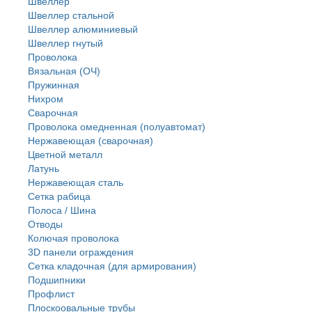
Швеллер
Швеллер стальной
Швеллер алюминиевый
Швеллер гнутый
Проволока
Вязальная (ОЧ)
Пружинная
Нихром
Сварочная
Проволока омедненная (полуавтомат)
Нержавеющая (сварочная)
Цветной металл
Латунь
Нержaвеющая сталь
Сетка рабица
Полоса / Шина
Отводы
Колючая проволока
3D панели ограждения
Сетка кладочная (для армирования)
Подшипники
Профлист
Плоскоовальные трубы