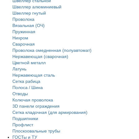
Швеллер стальной
Швеллер алюминиевый
Швеллер гнутый
Проволока
Вязальная (ОЧ)
Пружинная
Нихром
Сварочная
Проволока омедненная (полуавтомат)
Нержавеющая (сварочная)
Цветной металл
Латунь
Нержaвеющая сталь
Сетка рабица
Полоса / Шина
Отводы
Колючая проволока
3D панели ограждения
Сетка кладочная (для армирования)
Подшипники
Профлист
Плоскоовальные трубы
ГОСТы и ТУ