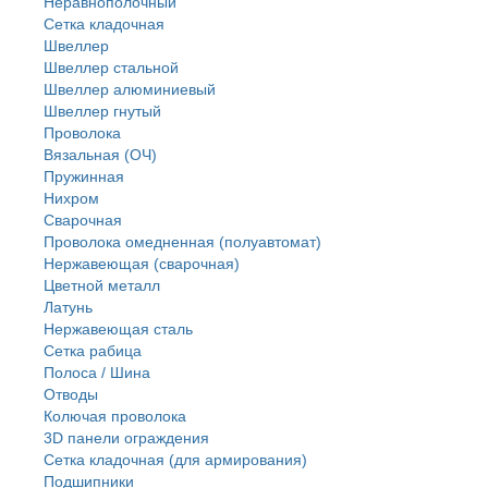
Неравнополочный
Сетка кладочная
Швеллер
Швеллер стальной
Швеллер алюминиевый
Швеллер гнутый
Проволока
Вязальная (ОЧ)
Пружинная
Нихром
Сварочная
Проволока омедненная (полуавтомат)
Нержавеющая (сварочная)
Цветной металл
Латунь
Нержaвеющая сталь
Сетка рабица
Полоса / Шина
Отводы
Колючая проволока
3D панели ограждения
Сетка кладочная (для армирования)
Подшипники