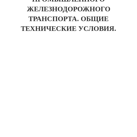
ЖЕЛЕЗНОДОРОЖНОГО
ТРАНСПОРТА. ОБЩИЕ
ТЕХНИЧЕСКИЕ УСЛОВИЯ.
Более 200 предприятий Казахстана, машиностроительные заводы,
заводы бывших ВПК, иные предприятия из самых различных отраслей
промышленности. Будем рады, если Вы присоединитесь к числу наших
покупателей и деловых партнеров. Заранее благодарим за Ваш выбор и
искренне надеемся на взаимовыгодное сотрудничество. Мы реализуем
профильную трубу, швеллер, бесшовные трубы, арматуру в
Петропавловске.