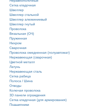
Неравнополочный
Сетка кладочная
Швеллер
Швеллер стальной
Швеллер алюминиевый
Швеллер гнутый
Проволока
Вязальная (ОЧ)
Пружинная
Нихром
Сварочная
Проволока омедненная (полуавтомат)
Нержавеющая (сварочная)
Цветной металл
Латунь
Нержaвеющая сталь
Сетка рабица
Полоса / Шина
Отводы
Колючая проволока
3D панели ограждения
Сетка кладочная (для армирования)
Подшипники