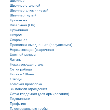
Швеллер
Швеллер стальной
Швеллер алюминиевый
Швеллер гнутый
Проволока
Вязальная (ОЧ)
Пружинная
Нихром
Сварочная
Проволока омедненная (полуавтомат)
Нержавеющая (сварочная)
Цветной металл
Латунь
Нержaвеющая сталь
Сетка рабица
Полоса / Шина
Отводы
Колючая проволока
3D панели ограждения
Сетка кладочная (для армирования)
Подшипники
Профлист
Плоскоовальные трубы