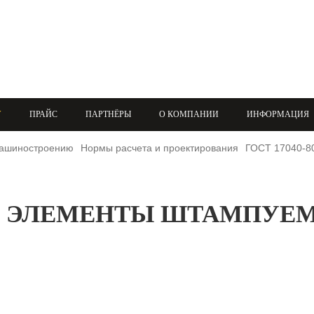
+7 (708) 432-03-83
+7 (708) 432-01-66
azimutsko@mail.ru
У
ПРАЙС
ПАРТНЁРЫ
О КОМПАНИИ
ИНФОРМАЦИЯ
машиностроению
Нормы расчета и проектирования
ГОСТ 17040-8
-80 ЭЛЕМЕНТЫ ШТАМПУЕ