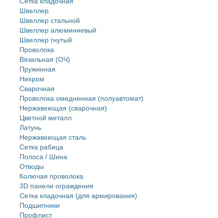
Сетка кладочная
Швеллер
Швеллер стальной
Швеллер алюминиевый
Швеллер гнутый
Проволока
Вязальная (ОЧ)
Пружинная
Нихром
Сварочная
Проволока омедненная (полуавтомат)
Нержавеющая (сварочная)
Цветной металл
Латунь
Нержaвеющая сталь
Сетка рабица
Полоса / Шина
Отводы
Колючая проволока
3D панели ограждения
Сетка кладочная (для армирования)
Подшипники
Профлист