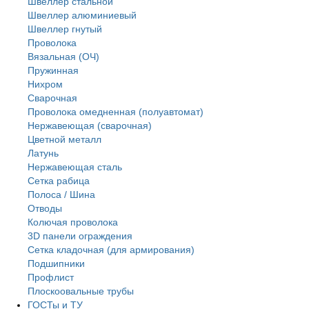
Швеллер стальной
Швеллер алюминиевый
Швеллер гнутый
Проволока
Вязальная (ОЧ)
Пружинная
Нихром
Сварочная
Проволока омедненная (полуавтомат)
Нержавеющая (сварочная)
Цветной металл
Латунь
Нержaвеющая сталь
Сетка рабица
Полоса / Шина
Отводы
Колючая проволока
3D панели ограждения
Сетка кладочная (для армирования)
Подшипники
Профлист
Плоскоовальные трубы
ГОСТы и ТУ