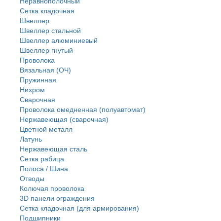
Неравнополочный
Сетка кладочная
Швеллер
Швеллер стальной
Швеллер алюминиевый
Швеллер гнутый
Проволока
Вязальная (ОЧ)
Пружинная
Нихром
Сварочная
Проволока омедненная (полуавтомат)
Нержавеющая (сварочная)
Цветной металл
Латунь
Нержaвеющая сталь
Сетка рабица
Полоса / Шина
Отводы
Колючая проволока
3D панели ограждения
Сетка кладочная (для армирования)
Подшипники