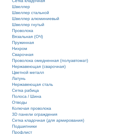
Сетка кладочная
Швеллер
Швеллер стальной
Швеллер алюминиевый
Швеллер гнутый
Проволока
Вязальная (ОЧ)
Пружинная
Нихром
Сварочная
Проволока омедненная (полуавтомат)
Нержавеющая (сварочная)
Цветной металл
Латунь
Нержaвеющая сталь
Сетка рабица
Полоса / Шина
Отводы
Колючая проволока
3D панели ограждения
Сетка кладочная (для армирования)
Подшипники
Профлист