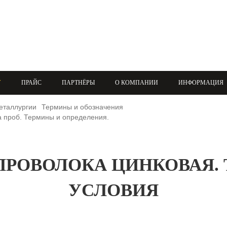
+7 (708) 432-03-83
+7 (708) 432-01-66
azimutsko@mail.ru
У
ПРАЙС
ПАРТНЁРЫ
О КОМПАНИИ
ИНФОРМАЦИЯ
еталлургии
Термины и обозначения
а проб. Термины и определения.
7 ПРОВОЛОКА ЦИНКОВАЯ
УСЛОВИЯ