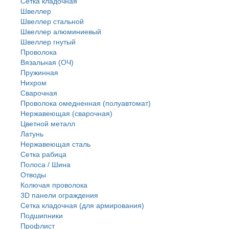
Сетка кладочная
Швеллер
Швеллер стальной
Швеллер алюминиевый
Швеллер гнутый
Проволока
Вязальная (ОЧ)
Пружинная
Нихром
Сварочная
Проволока омедненная (полуавтомат)
Нержавеющая (сварочная)
Цветной металл
Латунь
Нержaвеющая сталь
Сетка рабица
Полоса / Шина
Отводы
Колючая проволока
3D панели ограждения
Сетка кладочная (для армирования)
Подшипники
Профлист