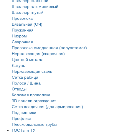
Швеллер стальной
Швеллер алюминиевый
Швеллер гнутый
Проволока
Вязальная (ОЧ)
Пружинная
Нихром
Сварочная
Проволока омедненная (полуавтомат)
Нержавеющая (сварочная)
Цветной металл
Латунь
Нержaвеющая сталь
Сетка рабица
Полоса / Шина
Отводы
Колючая проволока
3D панели ограждения
Сетка кладочная (для армирования)
Подшипники
Профлист
Плоскоовальные трубы
ГОСТы и ТУ