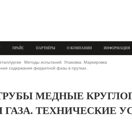
+7 (708) 432-03-83
+7 (708) 432-01-66
azimutsko@mail.ru
У
ПРАЙС
ПАРТНЁРЫ
О КОМПАНИИ
ИНФОРМАЦИЯ
еталлургии
Методы испытаний. Упаковка. Маркировка
ения содержания ферритной фазы в прутках.
3 ТРУБЫ МЕДНЫЕ КРУГЛ
И ГАЗА. ТЕХНИЧЕСКИЕ У