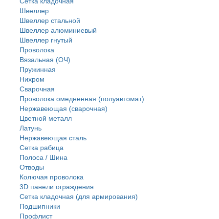
Сетка кладочная
Швеллер
Швеллер стальной
Швеллер алюминиевый
Швеллер гнутый
Проволока
Вязальная (ОЧ)
Пружинная
Нихром
Сварочная
Проволока омедненная (полуавтомат)
Нержавеющая (сварочная)
Цветной металл
Латунь
Нержaвеющая сталь
Сетка рабица
Полоса / Шина
Отводы
Колючая проволока
3D панели ограждения
Сетка кладочная (для армирования)
Подшипники
Профлист