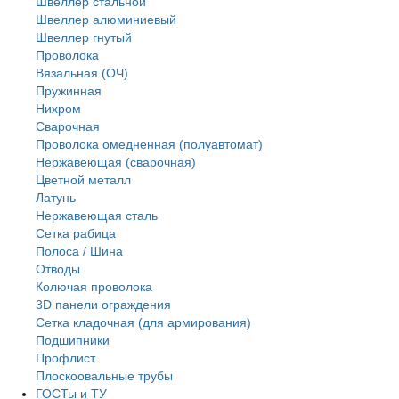
Швеллер стальной
Швеллер алюминиевый
Швеллер гнутый
Проволока
Вязальная (ОЧ)
Пружинная
Нихром
Сварочная
Проволока омедненная (полуавтомат)
Нержавеющая (сварочная)
Цветной металл
Латунь
Нержaвеющая сталь
Сетка рабица
Полоса / Шина
Отводы
Колючая проволока
3D панели ограждения
Сетка кладочная (для армирования)
Подшипники
Профлист
Плоскоовальные трубы
ГОСТы и ТУ