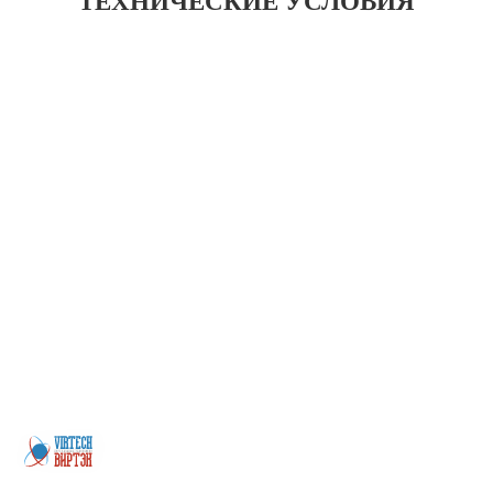
ТЕХНИЧЕСКИЕ УСЛОВИЯ
Более 200 предприятий Казахстана, машиностроительные заводы,
заводы бывших ВПК, иные предприятия из самых различных отраслей
промышленности. Будем рады, если Вы присоединитесь к числу наших
покупателей и деловых партнеров. Заранее благодарим за Ваш выбор и
искренне надеемся на взаимовыгодное сотрудничество. Мы реализуем
профильную трубу, швеллер, бесшовные трубы, арматуру в
Петропавловске.