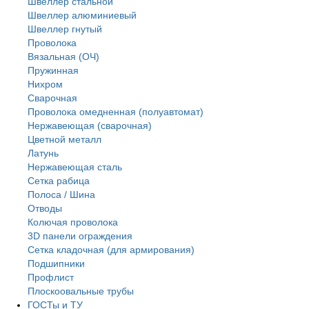
Швеллер стальной
Швеллер алюминиевый
Швеллер гнутый
Проволока
Вязальная (ОЧ)
Пружинная
Нихром
Сварочная
Проволока омедненная (полуавтомат)
Нержавеющая (сварочная)
Цветной металл
Латунь
Нержaвеющая сталь
Сетка рабица
Полоса / Шина
Отводы
Колючая проволока
3D панели ограждения
Сетка кладочная (для армирования)
Подшипники
Профлист
Плоскоовальные трубы
ГОСТы и ТУ