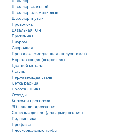
Швеллер
Швеллер стальной
Швеллер алюминиевый
Швеллер гнутый
Проволока
Вязальная (ОЧ)
Пружинная
Нихром
Сварочная
Проволока омедненная (полуавтомат)
Нержавеющая (сварочная)
Цветной металл
Латунь
Нержaвеющая сталь
Сетка рабица
Полоса / Шина
Отводы
Колючая проволока
3D панели ограждения
Сетка кладочная (для армирования)
Подшипники
Профлист
Плоскоовальные трубы