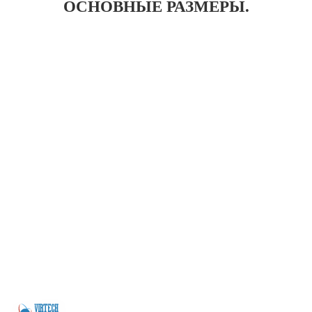
ОСНОВНЫЕ РАЗМЕРЫ.
Более 200 предприятий Казахстана, машиностроительные заводы,
заводы бывших ВПК, иные предприятия из самых различных отраслей
промышленности. Будем рады, если Вы присоединитесь к числу наших
покупателей и деловых партнеров. Заранее благодарим за Ваш выбор и
искренне надеемся на взаимовыгодное сотрудничество. Мы реализуем
профильную трубу, швеллер, бесшовные трубы, арматуру в
Петропавловске.