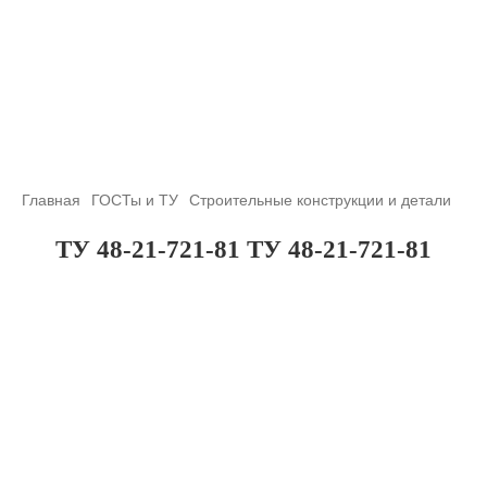
+7 (708) 432-03-83
+7 (708) 432-01-66
azimutsko@mail.ru
Главная
ГОСТы и ТУ
Строительные конструкции и детали
ТУ 48-21-721-81 ТУ 48-21-721-81