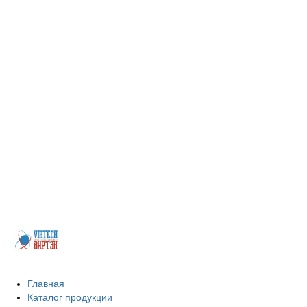
Более 200 предприятий Казахстана, машиностроительные заводы,
заводы бывших ВПК, иные предприятия из самых различных отраслей
промышленности. Будем рады, если Вы присоединитесь к числу наших
покупателей и деловых партнеров. Заранее благодарим за Ваш выбор и
искренне надеемся на взаимовыгодное сотрудничество. Мы реализуем
профильную трубу, швеллер, бесшовные трубы, арматуру в
Петропавловске.
Главная
Каталог продукции