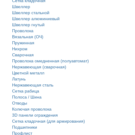
Сетка кладочная
Швеллер
Швеллер стальной
Швеллер алюминиевый
Швеллер гнутый
Проволока
Вязальная (ОЧ)
Пружинная
Нихром
Сварочная
Проволока омедненная (полуавтомат)
Нержавеющая (сварочная)
Цветной металл
Латунь
Нержaвеющая сталь
Сетка рабица
Полоса / Шина
Отводы
Колючая проволока
3D панели ограждения
Сетка кладочная (для армирования)
Подшипники
Профлист