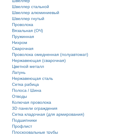
Швеллер
Швеллер стальной
Швеллер алюминиевый
Швеллер гнутый
Проволока
Вязальная (ОЧ)
Пружинная
Нихром
Сварочная
Проволока омедненная (полуавтомат)
Нержавеющая (сварочная)
Цветной металл
Латунь
Нержaвеющая сталь
Сетка рабица
Полоса / Шина
Отводы
Колючая проволока
3D панели ограждения
Сетка кладочная (для армирования)
Подшипники
Профлист
Плоскоовальные трубы