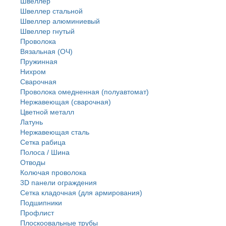
Швеллер
Швеллер стальной
Швеллер алюминиевый
Швеллер гнутый
Проволока
Вязальная (ОЧ)
Пружинная
Нихром
Сварочная
Проволока омедненная (полуавтомат)
Нержавеющая (сварочная)
Цветной металл
Латунь
Нержaвеющая сталь
Сетка рабица
Полоса / Шина
Отводы
Колючая проволока
3D панели ограждения
Сетка кладочная (для армирования)
Подшипники
Профлист
Плоскоовальные трубы