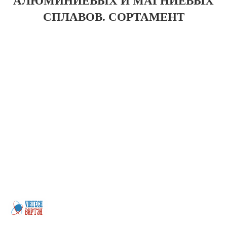
АЛЮМИНИЕВЫХ И МАГНИЕВЫХ
СПЛАВОВ. СОРТАМЕНТ
Более 200 предприятий Казахстана, машиностроительные заводы,
заводы бывших ВПК, иные предприятия из самых различных отраслей
промышленности. Будем рады, если Вы присоединитесь к числу наших
покупателей и деловых партнеров. Заранее благодарим за Ваш выбор и
искренне надеемся на взаимовыгодное сотрудничество. Мы реализуем
профильную трубу, швеллер, бесшовные трубы, арматуру в
Петропавловске.