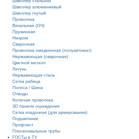
Швеллер стальной
Швеллер алюминиевый
Швеллер гнутый
Проволока
Вязальная (ОЧ)
Пружинная
Нихром
Сварочная
Проволока омедненная (полуавтомат)
Нержавеющая (сварочная)
Цветной металл
Латунь
Нержaвеющая сталь
Сетка рабица
Полоса / Шина
Отводы
Колючая проволока
3D панели ограждения
Сетка кладочная (для армирования)
Подшипники
Профлист
Плоскоовальные трубы
ГОСТы и ТУ