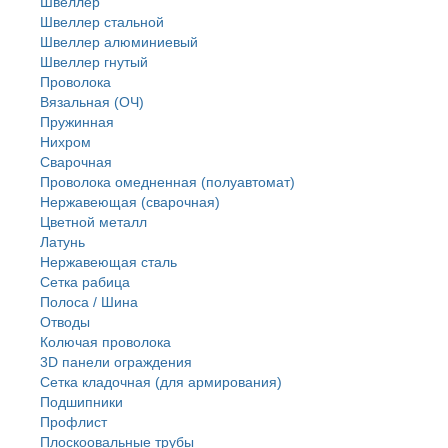
Швеллер
Швеллер стальной
Швеллер алюминиевый
Швеллер гнутый
Проволока
Вязальная (ОЧ)
Пружинная
Нихром
Сварочная
Проволока омедненная (полуавтомат)
Нержавеющая (сварочная)
Цветной металл
Латунь
Нержaвеющая сталь
Сетка рабица
Полоса / Шина
Отводы
Колючая проволока
3D панели ограждения
Сетка кладочная (для армирования)
Подшипники
Профлист
Плоскоовальные трубы