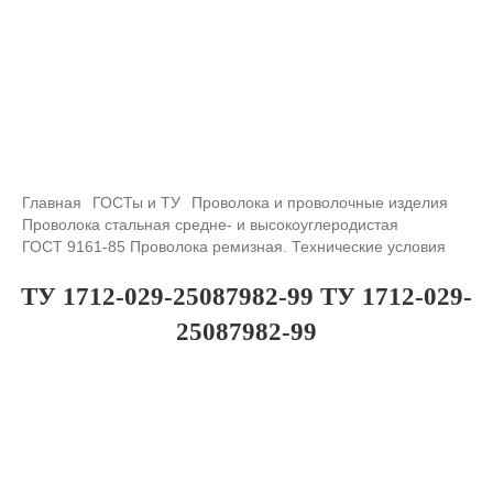
+7 (708) 432-03-83
+7 (708) 432-01-66
azimutsko@mail.ru
Главная
ГОСТы и ТУ
Проволока и проволочные изделия
Проволока стальная средне- и высокоуглеродистая
ГОСТ 9161-85 Проволока ремизная. Технические условия
ТУ 1712-029-25087982-99 ТУ 1712-029-
25087982-99